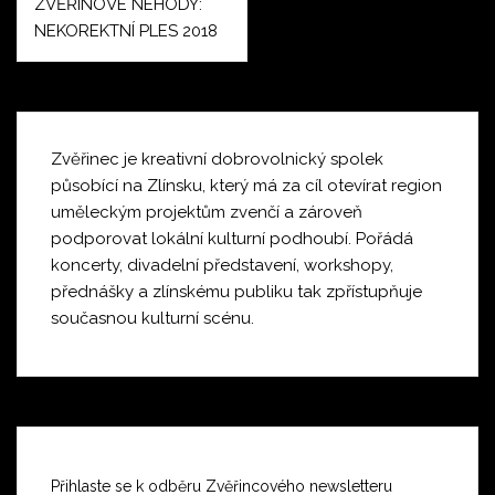
ZVĚŘINOVÉ NEHODY:
pro
NEKOREKTNÍ PLES 2018
příspěvek
Zvěřinec je kreativní dobrovolnický spolek
působící na Zlínsku, který má za cíl otevírat region
uměleckým projektům zvenčí a zároveň
podporovat lokální kulturní podhoubí. Pořádá
koncerty, divadelní představení, workshopy,
přednášky a zlínskému publiku tak zpřístupňuje
současnou kulturní scénu.
Přihlaste se k odběru Zvěřincového newsletteru