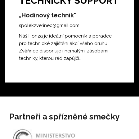
TECHNICKÝ SUPPORT
„Hodinový technik“
spolekzverinec@gmail.com
Náš Honza je ideální pomocník
a poradce
pro technické zajištění akcí všeho druhu.
Zvěřinec disponuje i nemalými zásobami
techniky, kterou rád zapůjčí…
Partneři a spřízněné smečky