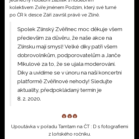
jedinečný hudební zážitek s hudebním
kolektivem
Zvíře jménem Podzim
, který své turné
po ČR k desce Září završil právě ve Zlíně.
Spolek Zlínský Zvěřinec moc děkuje všem
především za důvěru, že naše akce na
Zlínsku mají smysl! Velké díky patří všem
dobrovolníkům, podporovatelům a Janče
Mikulové za to, že se ujala moderování.
Díky a uvidíme se v únoru na naší koncertní
platformě
Zvěřinové nehody
! Sledujte
aktuality, předpokládaný termín je
8. 2. 2020.
Upoutávka v pořadu
Tamtam
na ČT : D s fotografiemi
z loňského ročníku.