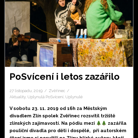
PoSvícení i letos zazářilo
27 listopadu, 2019
Zvěřinec
Aktuality
,
Uplynulá PoSvícení
,
Uplynulé
V sobotu 23. 11. 2019 od 16h za Městským
divadlem Zlín spolek Zvěřinec rozsvítil tržiště
zlínských zajímavostí. Na pódiu mezi
zazářila
pouliční divadla pro děti i dospělé, při autorském