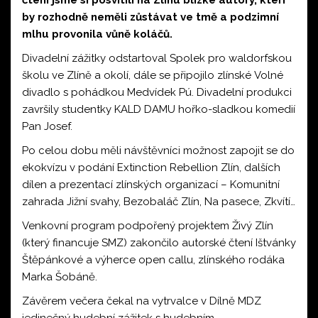
čtení jsme si posvítili na Zlínu blízké autory, kteří
by rozhodně neměli zůstávat ve tmě a podzimní
mlhu provonila vůně koláčů.
Divadelní zážitky odstartoval
Spolek pro waldorfskou
školu ve Zlíně a okolí
, dále se připojilo zlínské
Volné
divadlo
s pohádkou Medvídek Pú. Divadelní produkci
završily studentky
KALD DAMU
hořko-sladkou komedií
Pan Josef.
Po celou dobu měli návštěvníci možnost zapojit se do
ekokvízu v podání
Extinction Rebellion Zlín
, dalších
dílen a prezentací zlínských organizací –
Komunitní
zahrada Jižní svahy
,
Bezobaláč Zlín
,
Na pasece,
Zkvítí…
Venkovní program podpořený projektem Živý Zlín
(který financuje SMZ) zakončilo autorské čtení Ištvánky
Štěpánkové a výherce open callu, zlínského rodáka
Marka Šobáně.
Závěrem večera čekal na vytrvalce v Dílně MDZ