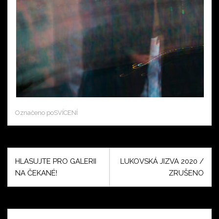
Označeno
poSVÍCENÍ
Navigace
HLASUJTE PRO GALERII
LUKOVSKÁ JIZVA 2020 /
pro
NA ČEKANÉ!
ZRUŠENO
příspěvek