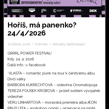
Hoříš, má panenko?
24/4/2026
17 dubna, 2026
Zvěřinec
Aktuality
,
Nadcházející
GRRRL POWER FESTIVAL!
Kdy: 24. 4. 2026
Další info ->
facebook
VLASTA – romantic punk na tour k čerstvému albu
Dívčí války
BARBORA KUKRECHTOVÁ – videohra Onomatopoja
TEREZA FOUSEK KROBOVÁ – průlet světem vývojářek
videoher
VERU LINHARTOVÁ – moravská premiéra alba ÆON
RIN FUJITA – workshop onigiri – rezervace na místě