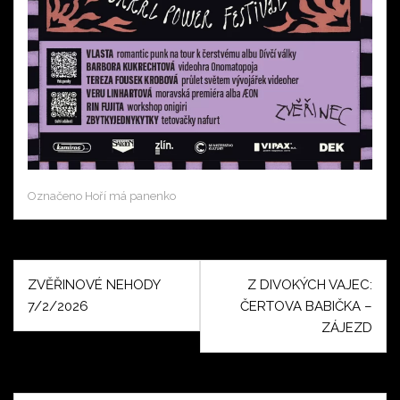
Označeno
Hoří má panenko
Navigace
ZVĚŘINOVÉ NEHODY
Z DIVOKÝCH VAJEC:
pro
7/2/2026
ČERTOVA BABIČKA –
příspěvek
ZÁJEZD