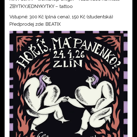
ZBYTKYJEDNYKYTKY – tattoo
Vstupné: 300 Kč (plná cena), 150 Kč (studentská)
Předprodej zde:
BEATIX