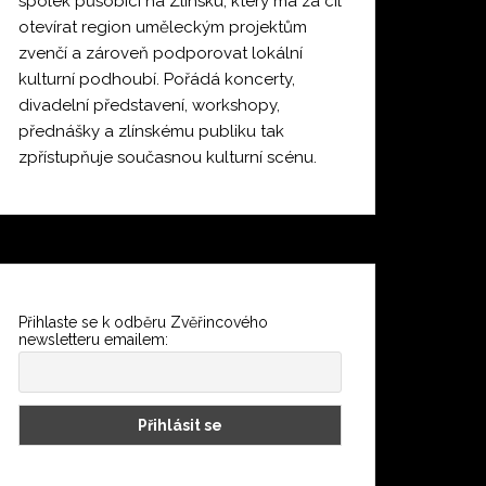
spolek působící na Zlínsku, který má za cíl
otevírat region uměleckým projektům
zvenčí a zároveň podporovat lokální
kulturní podhoubí. Pořádá koncerty,
divadelní představení, workshopy,
přednášky a zlínskému publiku tak
zpřístupňuje současnou kulturní scénu.
Přihlaste se k odběru Zvěřincového
newsletteru emailem: