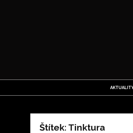
Přejít
k
obsahu
webu
AKTUALIT
Štítek:
Tinktura