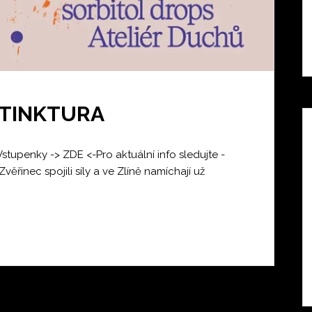
: TINKTURA
Vstupenky -> ZDE <-Pro aktuální info sledujte -
ěřinec spojili síly a ve Zlíně namíchají už