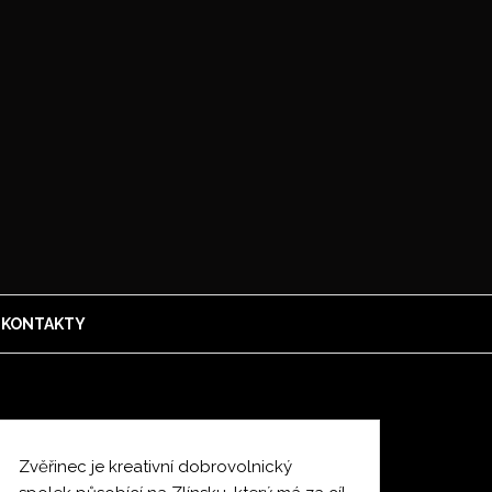
KONTAKTY
Zvěřinec je kreativní dobrovolnický