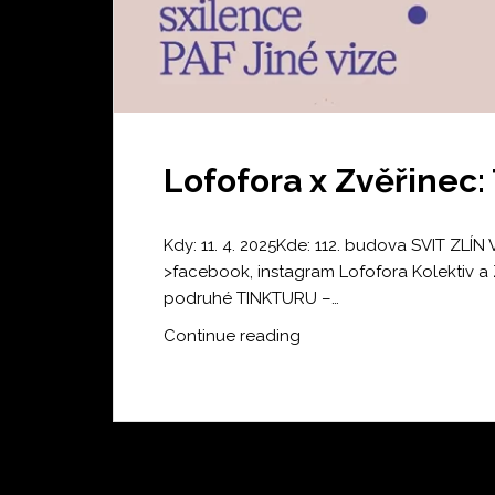
Lofofora x Zvěřinec
Kdy: 11. 4. 2025Kde: 112. budova SVIT ZLÍN 
>facebook, instagram Lofofora Kolektiv a Zv
podruhé TINKTURU –…
Lofofora
Continue reading
x
Zvěřinec:
TINKTURA